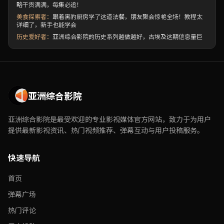
略干货满满，每集必追！
美食探索者：
跟着黑豹厨房学了这道法餐，朋友聚会惊艳全场！教程太
详细了，新手也能学会
历史爱好者：
亚洲综合影院的历史系列越做越好，古埃及这期信息量巨
大，考证严谨，强烈推荐
极限挑战者：
看亚洲综合影院的极限运动特辑总是热血沸腾，那种挑战
自我的精神太激励人了！
亚洲综合影院
亚洲综合影院是最受欢迎的专业影视媒体官方网站，致力于为用户
提供最新影视资讯、热门视频推荐、弹幕互动与用户投稿服务。
快速导航
首页
弹幕广场
热门评论