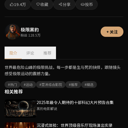
19.4万
收藏
分享
投币
极限黑豹
+ 关注
粉丝 128.5万
简介
评论
推荐
世界最危险山峰的极限挑战，每一步都是生与死的抉择，跟随镜头
感受极限运动的震撼力量。
#热门
#运动
#亚洲综合影院
#推荐
#精选
相关推荐
2025年最令人期待的十部科幻大片预告合集
黑豹电影解说
沉浸式体验：世界顶级音乐厅现场演出实录